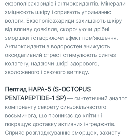
екзополісахаридів і антиоксидантів. Мінерали
зміцнюють шкіру і сприяють утриманню
вологи. Екзополісахариди захищають шкіру
від впливу довкілля, скорочуючи дрібні
зморшки і створюючи ефект пом'якшення.
Антиоксиданти з водоростей знижують
оксидативний стрес і стимулюють синтез
колагену, надаючи шкірі здорового,
зволоженого і сяючого вигляду.
Пептид НАРА-5 (S-OCTOPUS
PENTAPEPTIDE-1 SP)
— синтетичний аналог
компоненту секрету синьокільчастого
восьминога, що проникає до клітин і
покращує доставку активних інгредієнтів.
Сприяє розгладжуванню зморщок, захисту