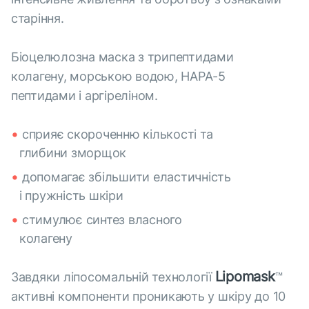
старіння.
Біоцелюлозна маска з трипептидами
колагену, морською водою, НАРА-5
пептидами і аргіреліном.
сприяє скороченню кількості та
глибини зморщок
допомагає збільшити еластичність
і пружність шкіри
стимулює синтез власного
колагену
Lipomask
Завдяки ліпосомальній технології
™
активні компоненти проникають у шкіру до 10