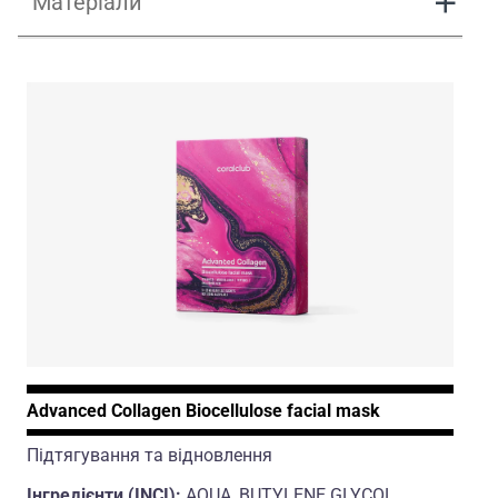
Матеріали
UA_OceanGlow_Presentation.pdf
Ocean Glow Masks Vertical Presentation
Advanced Collagen Biocellulose facial mask
Підтягування та відновлення
Інгредієнти (INCI):
AQUA, BUTYLENE GLYCOL,