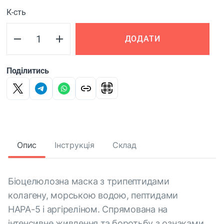
К-сть
ДОДАТИ
Поділитись
Опис
Інструкція
Склад
Біоцелюлозна маска з трипептидами
колагену, морською водою, пептидами
HАРА-5 і аргіреліном. Спрямована на
інтенсивне живлення та боротьбу з ознаками