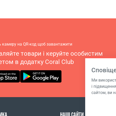
ь камеру на QR-код щоб завантажити
ляйте товари і керуйте особистим
етом в додатку Coral Club
Сповіщ
Ми використ
і підвищенн
сайтом, ви н
МКА
НАШІ САЙТИ