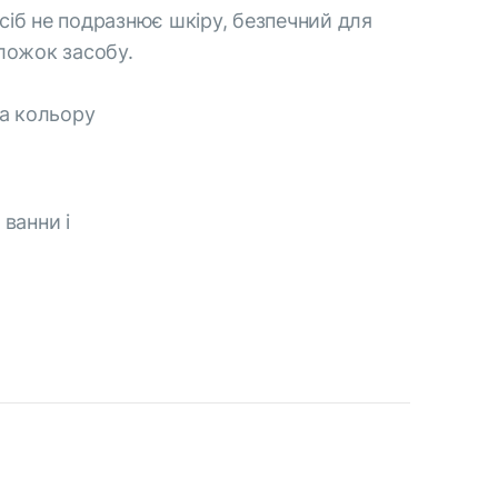
асіб не подразнює шкіру, безпечний для
 ложок засобу.
та кольору
ванни і