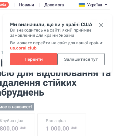
|
Новини
|
Допомога
Україна
beta
Увійти / Приєднатися
Ми визначили, що ви у країні США
Ви знаходитесь на сайті, який приймає
замовлення для країни Україна
Ви можете перейти на сайт для вашої країни:
us.coral.club
111,
Alive Ultra-Concentrated destainer/deodorize
Перейти
Залишитися тут
live концентрований
асіб для відбілювання та
идалення стійких
абруднень
має в наявності
Клубна ціна
Ваша ціна
800.00
1 000.00
UAH
UAH