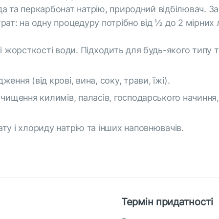
ода та перкарбонат натрію, природний відбілювач. З
трат: на одну процедуру потрібно від ½ до 2 мірних
і жорсткості води. Підходить для будь-якого типу 
ння (від крові, вина, соку, трави, їжі).
чищення килимів, паласів, господарського начиння, 
ту і хлориду натрію та інших наповнювачів.
Термін придатності