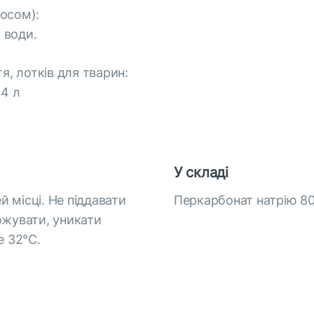
осом):
л води.
я, лотків для тварин:
 4 л
У складі
й місці. Не піддавати
Перкарбонат натрію 80
ожувати, уникати
е 32°C.