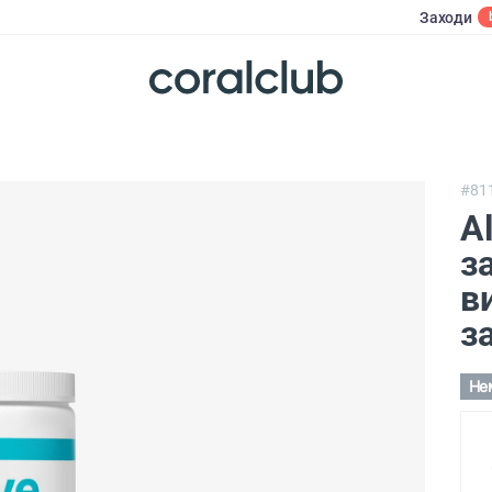
Заходи
#81
A
з
в
з
Не