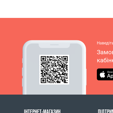
Наведіт
Замов
кабін
ІНТЕРНЕТ-МАГАЗИН
ПІДТРИ