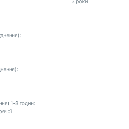
3 роки
днення):
нення):
ня) 1-8 годин:
рячої