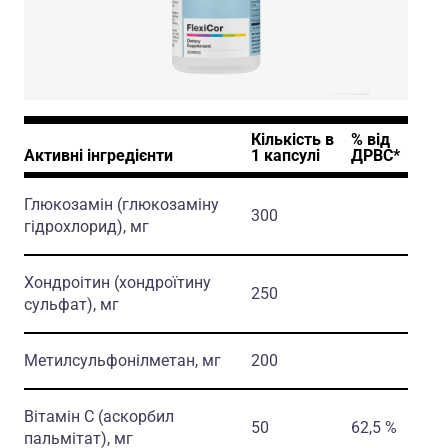
Кількість в
% вiд
Активні інгредієнти
1 капсулi
ДРВС*
Глюкозамін
(глюкозаміну
300
гідрохлорид)
, мг
Хондроітин
(хондроїтину
250
сульфат)
, мг
Метилсульфонілметан, мг
200
Вітамін С
(аскорбил
50
62,5 %
пальмітат)
, мг