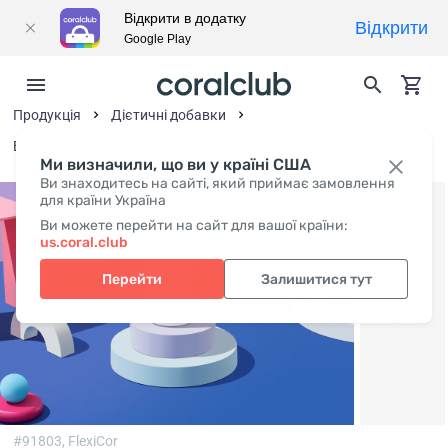
Відкрити в додатку
Відкрити
Google Play
Продукція
Дієтичні добавки
Вітаміни та вітаміноподібні речовини
Ми визначили, що ви у країні США
Ви знаходитесь на сайті, який приймає замовлення
для країни Україна
Ви можете перейти на сайт для вашої країни:
us.coral.club
Перейти
Залишитися тут
#91803,
FlexiCor