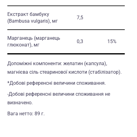
Екстракт бамбуку
7,5
(Bambusa vulgaris)
, мг
Марганець
(марганець
0,3
15%
глюконат)
, мг
Допоміжні компоненти: желатин (капсула),
магнієва сiль стеаринової кислоти (стабiлiзатор).
*Добові референсні величини споживання.
-Добові референсні величини споживання не
визначено.
Вага нетто: 89 г.