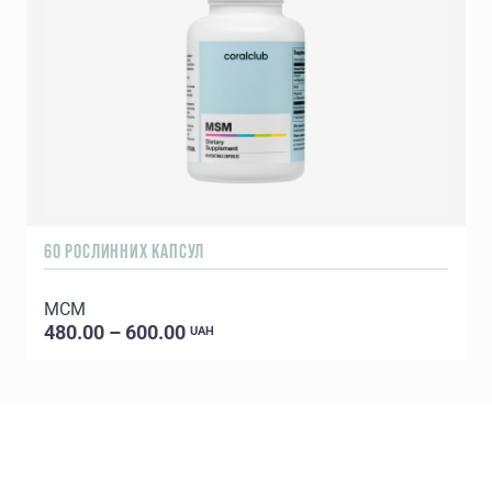
60 РОСЛИННИХ КАПСУЛ
2
МСM
Б
480.00 – 600.00
UAH