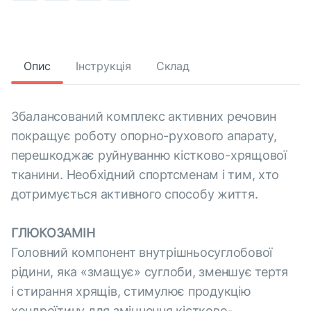
Опис
Інструкція
Склад
Збалансований комплекс активних речовин
покращує роботу опорно-рухового апарату,
перешкоджає руйнуванню кістково-хрящової
тканини. Необхідний спортсменам і тим, хто
дотримується активного способу життя.
ГЛЮКОЗАМІН
Головний компонент внутрішньосуглобової
рідини, яка «змащує» суглоби, зменшує тертя
і стирання хрящів, стимулює продукцію
хондроїтину для зміцнення кістково-