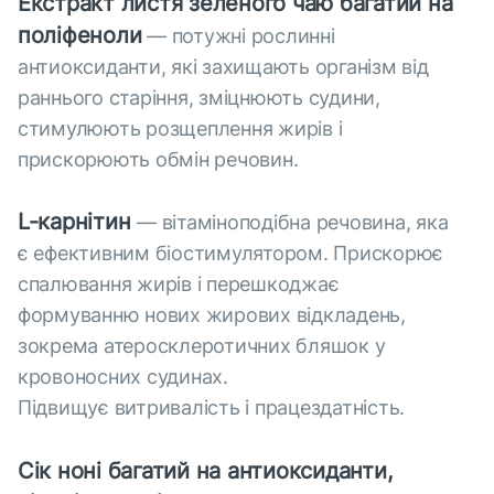
Екстракт листя зеленого чаю багатий на
поліфеноли
— потужні рослинні
антиоксиданти, які захищають організм від
раннього старіння, зміцнюють судини,
стимулюють розщеплення жирів і
прискорюють обмін речовин.
L-карнітин
— вітаміноподібна речовина, яка
є ефективним біостимулятором. Прискорює
спалювання жирів і перешкоджає
формуванню нових жирових відкладень,
зокрема атеросклеротичних бляшок у
кровоносних судинах.
Підвищує витривалість і працездатність.
Сік ноні багатий на антиоксиданти,