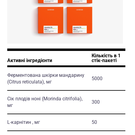
Кiлькiсть в 1
% 
Активні інгредієнти
стiк-пакетi
ДР
Ферментована шкірки мандарину
5000
-
(Citrus reticulata)
, мг
Сік плодів ноні
(Morinda citrifolia)
,
300
-
мг
L-карнітин , мг
50
-