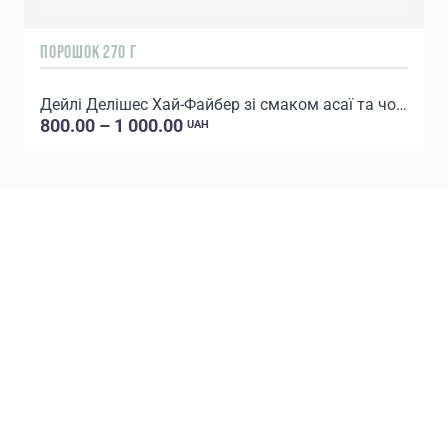
ПОРОШОК 270 Г
П
Дейлі Делішес Хай-Файбер зі смаком асаї та чорниці
800.00 – 1 000.00
UAH