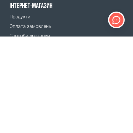
ІНТЕРНЕТ-МАГАЗИН
Продукти
Оплата замовлень
Способи доставки
Повернення
Калькулятор доставки
Карта сайту
ПІДТРИМКА
Контакти
Допомога
Де придбати
НАШІ САЙТИ