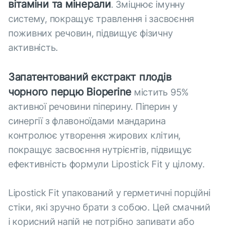
вітаміни та мінерали
. Зміцнює імунну
систему, покращує травлення і засвоєння
поживних речовин, підвищує фізичну
активність.
Запатентований екстракт плодів
чорного перцю Bioperine
містить 95%
активної речовини піперину. Піперин у
синергії з флавоноїдами мандарина
контролює утворення жирових клітин,
покращує засвоєння нутрієнтів, підвищує
ефективність формули Lipostick Fit у цілому.
Lipostick Fit упакований у герметичні порційні
стіки, які зручно брати з собою. Цей смачний
і корисний напій не потрібно запивати або