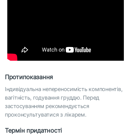
Протипоказання
Індивідуальна непереносимість компонентів,
вагітність, годування груддю. Перед
застосуванням рекомендується
проконсультуватися з лікарем.
Термін придатності