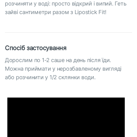
розчиняти у воді: просто відкрий і випий. Геть
зайві сантиметри разом з Lipostick Fit!
Спосіб застосування
Дорослим по 1-2 саше на день після їди.
Можна приймати у нерозбавленому вигляді
або розчинити у 1/2 склянки води.