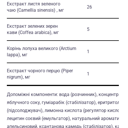
Екстракт листя зеленого
26
-
чаю
(Camellia sinensis)
, мг
Екстракт зелених зерен
5
-
кави
(Coffea arabica)
, мг
Корінь лопуха великого
(Arctium
1
-
lappa)
, мг
Екстракт чорного перцю
(Piper
1
-
nigrum)
, мг
Допоміжні компоненти: вода (розчинник), концентрат
яблучного соку, гуміарабік (стабілізатор), еритритол**
(підсолоджувач), лимонна кислота (регулятор кислотнос
лецитин соєвий (емульгатор), натуральний ароматизат
апельсиновий, ксантанова камедь (стабілізатор), калію