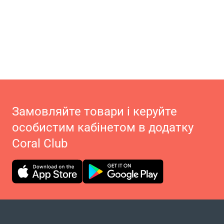
Замовляйте товари і керуйте
особистим кабінетом в додатку
Coral Club