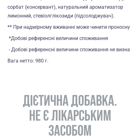
сорбат (консервант), натуральний ароматизатор
лимонний, стевіолглікозиди (підсолоджувач).
** При надмірному вживанні може чинити проносну дію
*Добові референсні величини споживання
- Добові референсні величини споживання не визначено
Вага нетто: 980 г.
ДІЄТИЧНА ДОБАВКА.
НЕ Є ЛІКАРСЬКИМ
ЗАСОБОМ