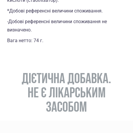
кислоти (стабiлiзатор).
*Добові референсні величини споживання.
-Добові референсні величини споживання не
визначено.
Вага нетто: 74 г.
ДІЄТИЧНА ДОБАВКА.
НЕ Є ЛІКАРСЬКИМ
ЗАСОБОМ