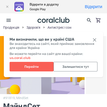
Відкрити в додатку
Відкрити
Google Play
Продукція
Здоров'я
Антистрес і сон
Ми визначили, що ви у країні США
Ви знаходитесь на сайті, який приймає замовлення
для країни Україна
Ви можете перейти на сайт для вашої країни:
us.coral.club
Перейти
Залишитися тут
#91819,
MindSet
МайндСет