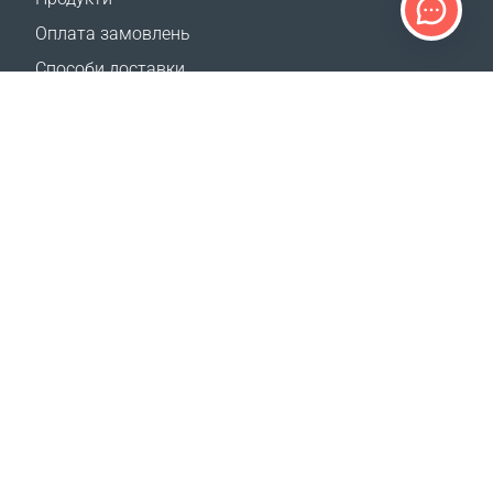
Оплата замовлень
Способи доставки
Повернення
Калькулятор доставки
Карта сайту
ПІДТРИМКА
Контакти
Допомога
Де придбати
НАШІ САЙТИ
Заходи