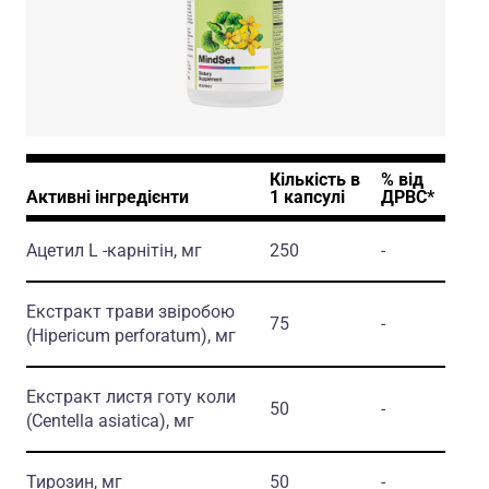
Кількість в
% вiд
Активні інгредієнти
1 капсулi
ДРВС*
Ацетил L -карнітін, мг
250
-
Екстракт трави звіробою
75
-
(Hipericum perforatum)
, мг
Екстракт листя готу коли
50
-
(Centella asiatica)
, мг
Тирозин, мг
50
-