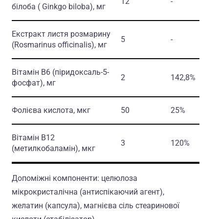
12
-
білоба
( Ginkgo biloba)
, мг
Екстракт листя розмарину
5
-
(Rosmarinus officinalis)
, мг
Вітамін В6
(піридоксаль-5-
2
142,8%
фосфат)
, мг
Фолієва кислота, мкг
50
25%
Вітамін В12
3
120%
(метилкобаламін)
, мкг
Допоміжні компоненти: целюлоза
мікрокристалiчна (антиспікаючий агент),
желатин (капсула), магнієва сiль стеаринової