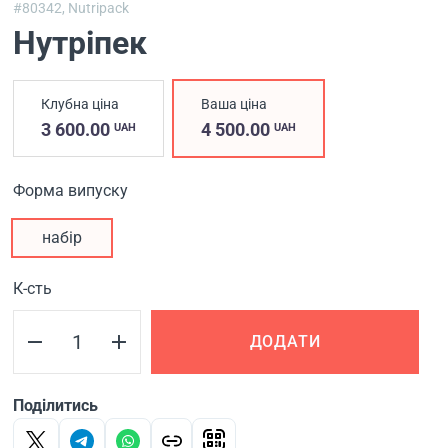
#80342,
Nutripack
Нутрiпек
Клубна ціна
Ваша ціна
3 600.00
4 500.00
UAH
UAH
Форма випуску
набір
К-сть
ДОДАТИ
Поділитись