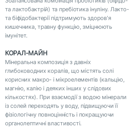
Збалансована комбінація пробіотиків (біфідо-
та лактобактрій) та пребіотика інуліну. Лакто-
та біфідобактерії підтримують здоров'я
кишечника, травну функцію, зміцнюють
імунітет.
КОРАЛ-МАЙН
Мінеральна композиція з давніх
глибоководних коралів, що містять солі
корисних макро- і мікроелементів (кальцію,
магнію, калію і деяких інших у слідових
кількостях). При взаємодії з водою мінерали
із солей переходять у воду, підвищуючи її
фізіологічну повноцінність і покращуючи
органолептичні властивості.