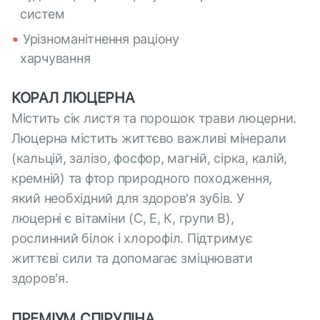
систем
Урізноманітнення раціону
харчування
КОРАЛ ЛЮЦЕРНА
Містить сік листя та порошок трави люцерни.
Люцерна містить життєво важливі мінерали
(кальцій, залізо, фосфор, магній, сірка, калій,
кремній) та фтор природного походження,
який необхідний для здоров'я зубів. У
люцерні є вітаміни (С, Е, К, групи В),
рослинний білок і хлорофіл. Підтримує
життєві сили та допомагає зміцнювати
здоров'я.
ПРЕМІУМ СПІРУЛІНА