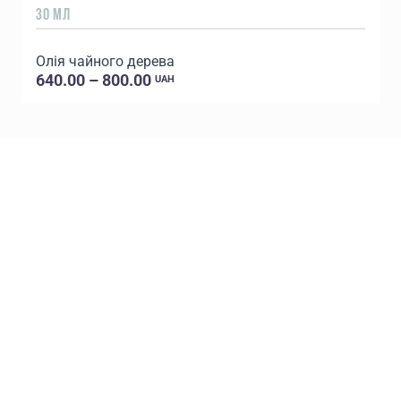
30 МЛ
5
Олія чайного дерева
640.00 – 800.00
UAH