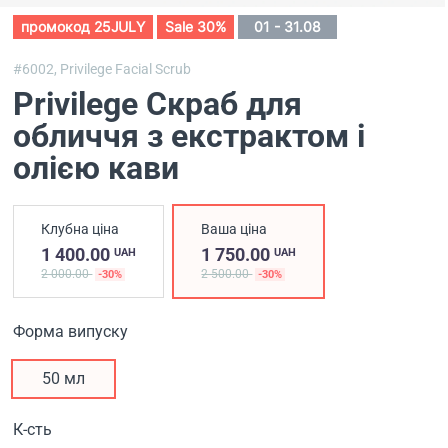
промокод 25JULY
Sale 30%
01 - 31.08
#6002,
Privilege Facial Scrub
Privilege Скраб для
обличчя з екстрактом і
олією кави
Клубна ціна
Ваша ціна
1 400.00
1 750.00
UAH
UAH
2 000.00
2 500.00
-30%
-30%
Форма випуску
50 мл
К-сть