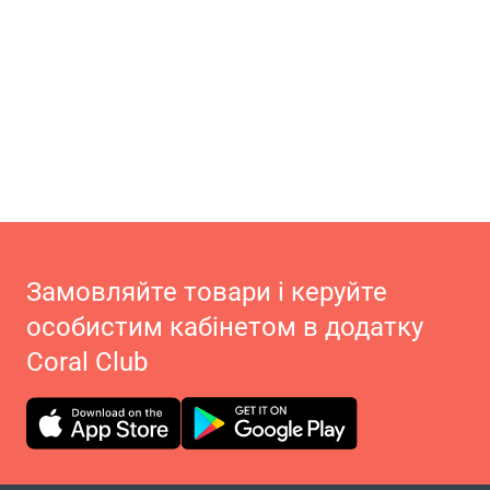
Замовляйте товари і керуйте
особистим кабінетом в додатку
Coral Club