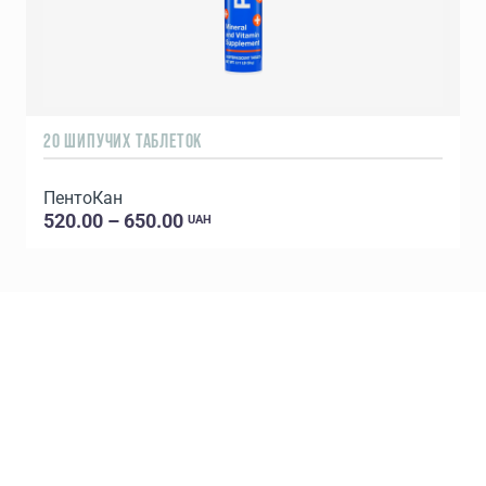
20 ШИПУЧИХ ТАБЛЕТОК
9
ПентоКан
520.00 – 650.00
UAH