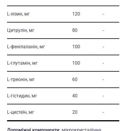
L-лiзин, мг
120
-
Цитрулiн, мг
80
-
L-фенiлаланiн, мг
100
-
L-глутамiн, мг
100
-
L-треонiн, мг
60
-
L-гiстидин, мг
40
-
L-цистеїн, мг
20
-
Допомiжнi компоненти:
мiкрокристалiчна