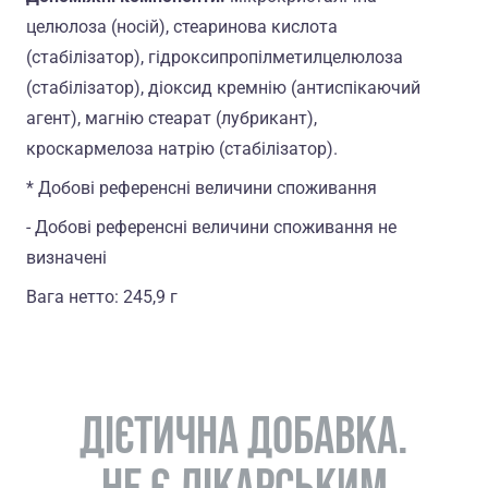
целюлоза (носій), стеаринова кислота
(стабілізатор), гідроксипропілметилцелюлоза
(стабілізатор), дiоксид кремнiю (антиспікаючий
агент), магнiю стеарат (лубрикант),
кроскармелоза натрiю (стабілізатор).
* Добові референсні величини споживання
- Добовi референсні величини споживання не
визначенi
Вага нетто: 245,9 г
ДІЄТИЧНА ДОБАВКА.
НЕ Є ЛІКАРСЬКИМ