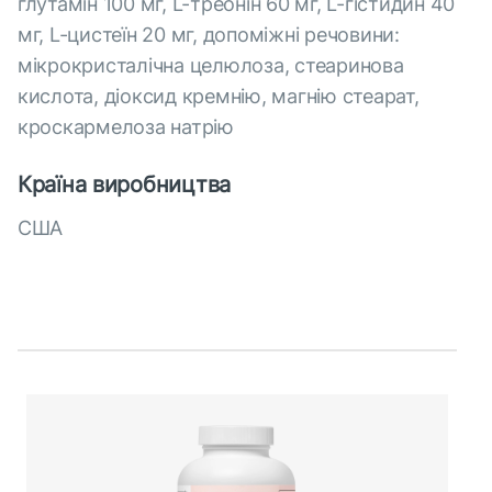
глутамін 100 мг, L-треонін 60 мг, L-гістидин 40
мг, L-цистеїн 20 мг, допоміжні речовини:
мiкрокристалiчна целюлоза, стеаринова
кислота, дiоксид кремнiю, магнiю стеарат,
кроскармелоза натрiю
Країна виробництва
США