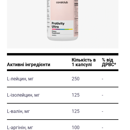
Кількість в
% вiд
Активні інгредієнти
1 капсулi
ДРВС*
L-лейцин, мг
250
-
L-iзолейцин, мг
125
-
L-валiн, мг
125
-
L-аргiнiн, мг
100
-