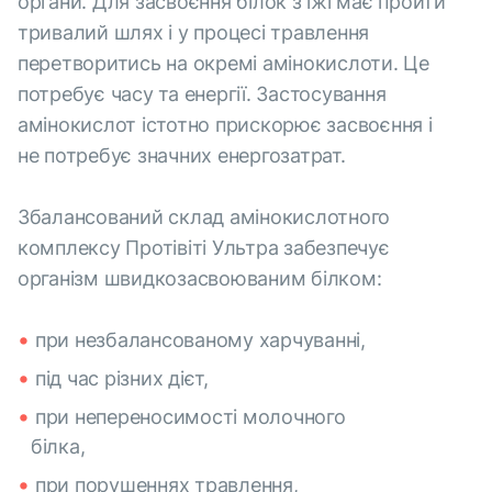
органи. Для засвоєння білок з їжі має пройти
тривалий шлях і у процесі травлення
перетворитись на окремі амінокислоти. Це
потребує часу та енергії. Застосування
амінокислот істотно прискорює засвоєння і
не потребує значних енергозатрат.
Збалансований склад амінокислотного
комплексу Протівіті Ультра забезпечує
організм швидкозасвоюваним білком:
при незбалансованому харчуванні,
під час різних дієт,
при непереносимості молочного
білка,
при порушеннях травлення,