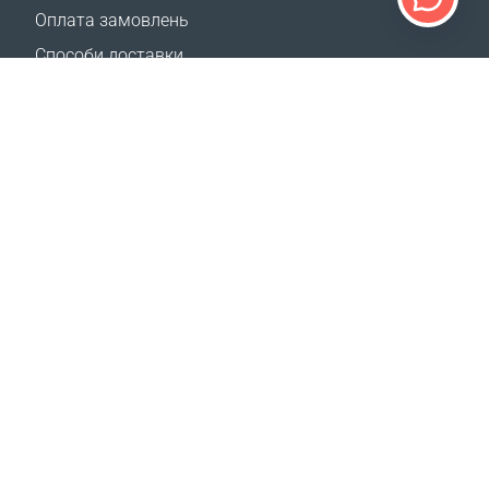
Оплата замовлень
Способи доставки
Повернення
Калькулятор доставки
Карта сайту
ПІДТРИМКА
Контакти
Допомога
Де придбати
НАШІ САЙТИ
Заходи
Coral Business Academy