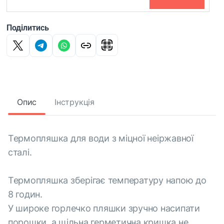
Поділитись
Опис
Інструкція
Термопляшка для води з міцної неіржавної
сталі.
Термопляшка зберігає температуру напою до
8 годин.
У широке горлечко пляшки зручно насипати
порошки, а щільна герметична кришка не