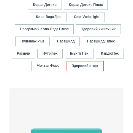
Корал Детокс
Корал Детокс Плюс
Коло-Вада Грiн
Colo-Vada Light
Програма 2 Коло-Вада Плюс
Здоровий кишечник
Hydramax Plus
Парашилд
Парашилд Плюс
Рікавер
Нутрiпек
Імуніті Пек
КардіоПек
Ментал Форс
Здоровий старт