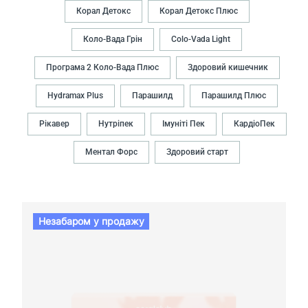
Корал Детокс
Корал Детокс Плюс
Коло-Вада Грiн
Colo-Vada Light
Програма 2 Коло-Вада Плюс
Здоровий кишечник
Hydramax Plus
Парашилд
Парашилд Плюс
Рікавер
Нутрiпек
Імуніті Пек
КардіоПек
Ментал Форс
Здоровий старт
Незабаром у продажу