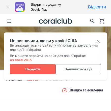
Відкрити в додатку
Відкрити
Google Play
Ми визначили, що ви у країні США
СУГЛОБИ ТА КІСТКИ
Ви знаходитесь на сайті, який приймає замовлення
для країни Україна
Ви можете перейти на сайт для вашої країни:
us.coral.club
Перейти
Залишитися тут
Продукція
Здоров'я
Суглоби та кістки
Швидке замовлення