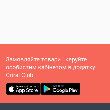
Замовляйте товари і керуйте
особистим кабінетом в додатку
Coral Club