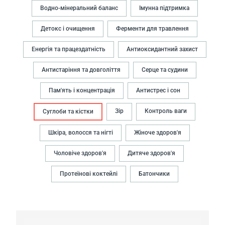
Водно-мінеральний баланс
Імунна підтримка
Детокс і очищення
Ферменти для травлення
Енергія та працездатність
Антиоксидантний захист
Антистаріння та довголіття
Серце та судини
Пам'ять і концентрація
Антистрес і сон
Зір
Контроль ваги
Суглоби та кістки
Шкіра, волосся та нігті
Жіноче здоров'я
Чоловіче здоров'я
Дитяче здоров'я
Протеїнові коктейлі
Батончики